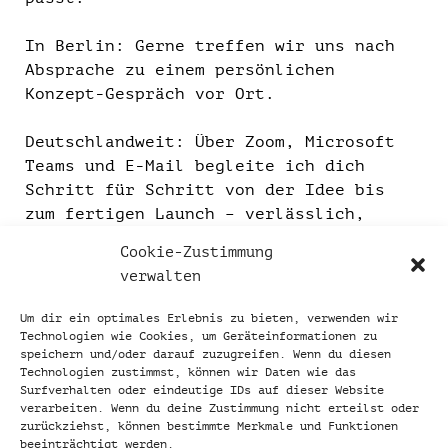
In Berlin: Gerne treffen wir uns nach
Absprache zu einem persönlichen
Konzept-Gespräch vor Ort.
Deutschlandweit: Über Zoom, Microsoft
Teams und E-Mail begleite ich dich
Schritt für Schritt von der Idee bis
zum fertigen Launch – verlässlich,
transparent und nahbar.
Cookie-Zustimmung
verwalten
Um dir ein optimales Erlebnis zu bieten, verwenden wir
Technologien wie Cookies, um Geräteinformationen zu
Bereit für deinen starken Online-
speichern und/oder darauf zuzugreifen. Wenn du diesen
Auftritt?
Technologien zustimmst, können wir Daten wie das
Lass uns deine neue Webseite planen!
Surfverhalten oder eindeutige IDs auf dieser Website
verarbeiten. Wenn du deine Zustimmung nicht erteilst oder
zurückziehst, können bestimmte Merkmale und Funktionen
Kontaktiere mich jetzt für ein
beeinträchtigt werden.